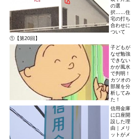
の選
択……住
宅の打ち
合わせに
ついて
①【第20回】
子どもが
なぜ勉強
できない
かが風水
で判明！
カツオの
部屋を分
析してみ
た！
信用金庫
に口座開
設した理
由｜メリ
ットがメ