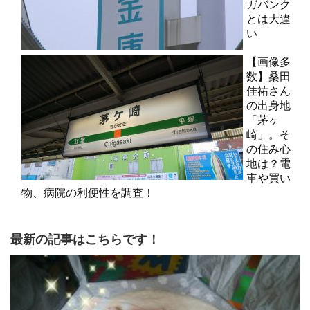
ガバンク
とは大違
い
【画像多
数】桑田
佳祐さん
の出身地
「茅ヶ
崎」。そ
の住み心
地は？電
車や買い
物、病院の利便性を調査！
最新の記事はこちらです！