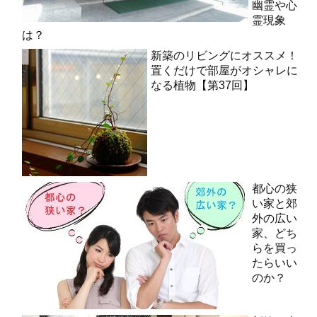
幽霊や心
霊現象
は？
新築のリビングにオススメ！
置くだけで部屋がオシャレに
なる植物【第37回】
都心の狭
い家と郊
外の広い
家、どち
らを買っ
たらいい
のか？