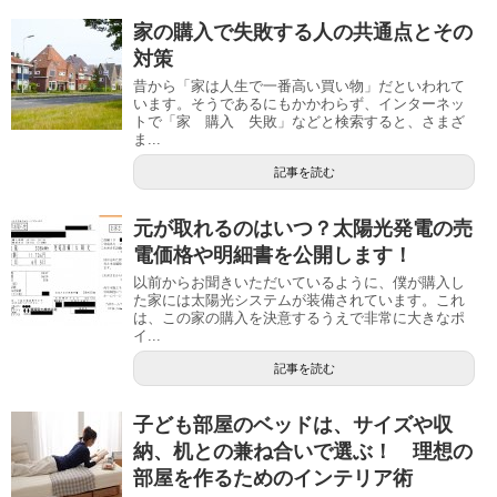
家の購入で失敗する人の共通点とその
対策
昔から「家は人生で一番高い買い物」だといわれて
います。そうであるにもかかわらず、インターネッ
トで「家 購入 失敗」などと検索すると、さまざ
ま...
記事を読む
元が取れるのはいつ？太陽光発電の売
電価格や明細書を公開します！
以前からお聞きいただいているように、僕が購入し
た家には太陽光システムが装備されています。これ
は、この家の購入を決意するうえで非常に大きなポ
イ...
記事を読む
子ども部屋のベッドは、サイズや収
納、机との兼ね合いで選ぶ！ 理想の
部屋を作るためのインテリア術