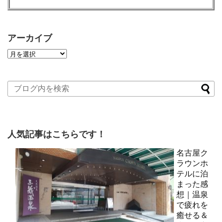
アーカイブ
人気記事はこちらです！
名古屋ク
ラウンホ
テルに泊
まった感
想｜温泉
で疲れを
癒せる＆