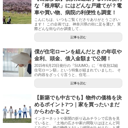
な「根岸駅」にはどんな戸建てが？電
車や買い物、病院の利便性も調査！
こんにちは、いつもご覧くださりありがとうござい
ます！ この企画では、神奈川県の街に足を運び、実
際どんな街なのか調査して...
記事を読む
僕が住宅ローンを組んだときの年収や
金利、頭金、借入金額まで公開！
2015年6月23日発行の『SUUMO』に「年収別12組
住宅ローン額」という特集が組まれていました。 そ
の内容をざっくり言うと、住宅...
記事を読む
【新築でも中古でも】物件の価格を決
めるポイント7つ｜家を買ったいまだ
からわかること
インターネットや新聞の折り込みチラシで広告を見
ていると、「土地の広さや家の間取りはほとんど同
じなのに、他の物件とだいぶ値段がちがうな」と感