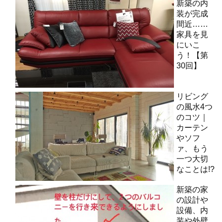
新築の内
装が完成
間近……
家具を見
にいこ
う！【第
30回】
リビング
の風水4つ
のコツ｜
カーテン
やソフ
ァ、もう
一つ大切
なことは!?
新築の家
の設計や
設備、内
装や外壁