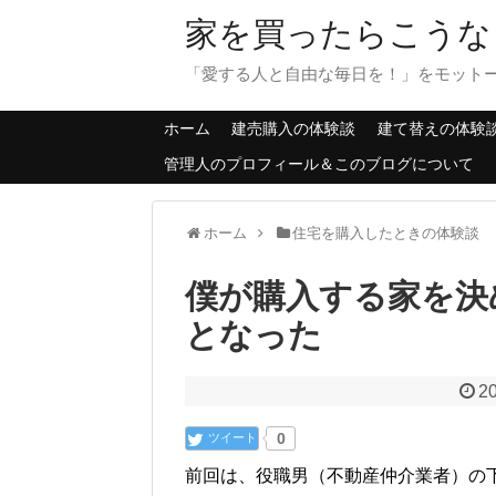
家を買ったらこうな
「愛する人と自由な毎日を！」をモット
ホーム
建売購入の体験談
建て替えの体験
管理人のプロフィール＆このブログについて
ホーム
住宅を購入したときの体験談
僕が購入する家を決
となった
20
ツイート
0
前回は、役職男（不動産仲介業者）の