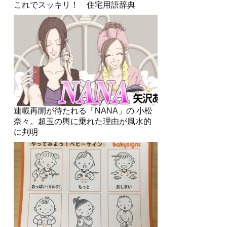
これでスッキリ！ 住宅用語辞典
連載再開が待たれる「NANA」の 小松
奈々。超玉の輿に乗れた理由が風水的
に判明