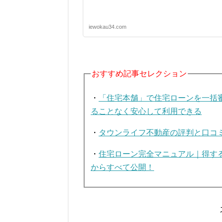
iewokau34.com
おすすめ記事セレクション
・
「住宅本舗」で住宅ローンを一括
ることなく安心して利用できる
・
タウンライフ不動産の評判と口コ
・
住宅ローン完全マニュアル｜得す
からすべて公開！