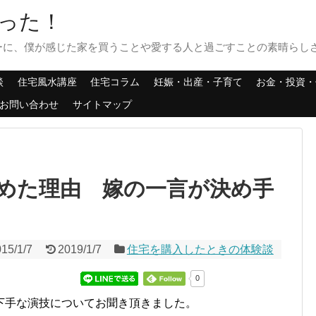
った！
ーに、僕が感じた家を買うことや愛する人と過ごすことの素晴らし
談
住宅風水講座
住宅コラム
妊娠・出産・子育て
お金・投資・
お問い合わせ
サイトマップ
めた理由 嫁の一言が決め手
15/1/7
2019/1/7
住宅を購入したときの体験談
0
下手な演技についてお聞き頂きました。