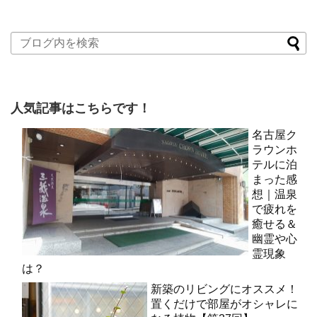
人気記事はこちらです！
名古屋ク
ラウンホ
テルに泊
まった感
想｜温泉
で疲れを
癒せる＆
幽霊や心
霊現象
は？
新築のリビングにオススメ！
置くだけで部屋がオシャレに