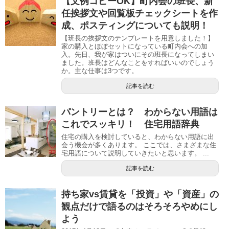
【文例コピーOK】町内会の班長、新
任挨拶文や回覧板チェックシートを作
成、ポスティングについても説明！
【班長の挨拶文のテンプレートを用意しました！】
家の購入とほぼセットになっている町内会への加
入。先日、我が家はついにその班長になってしまい
ました。班長はどんなことをすればいいのでしょう
か。主な仕事は3つです。
記事を読む
パントリーとは？ わからない用語は
これでスッキリ！ 住宅用語辞典
住宅の購入を検討していると、わからない用語に出
会う機会が多くあります。 ここでは、さまざまな住
宅用語について説明していきたいと思います。 ...
記事を読む
持ち家vs賃貸を「投資」や「資産」の
観点だけで語るのはそろそろやめにし
よう