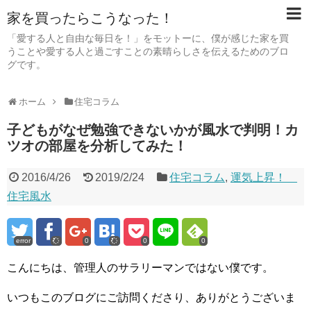
家を買ったらこうなった！
「愛する人と自由な毎日を！」をモットーに、僕が感じた家を買
うことや愛する人と過ごすことの素晴らしさを伝えるためのブロ
グです。
ホーム
住宅コラム
子どもがなぜ勉強できないかが風水で判明！カ
ツオの部屋を分析してみた！
2016/4/26
2019/2/24
住宅コラム
,
運気上昇！
住宅風水
error
0
0
0
こんにちは、管理人のサラリーマンではない僕です。
いつもこのブログにご訪問くださり、ありがとうございま