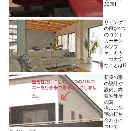
30回】
リビング
の風水4つ
のコツ｜
カーテン
やソフ
ァ、もう
一つ大切
なことは!?
新築の家
の設計や
設備、内
装や外壁
の選
択……住
宅の打ち
合わせに
ついて