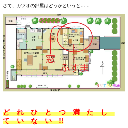
さて、カツオの部屋はどうかというと……
ど れ ひ と つ 満 た し
て い な い !!