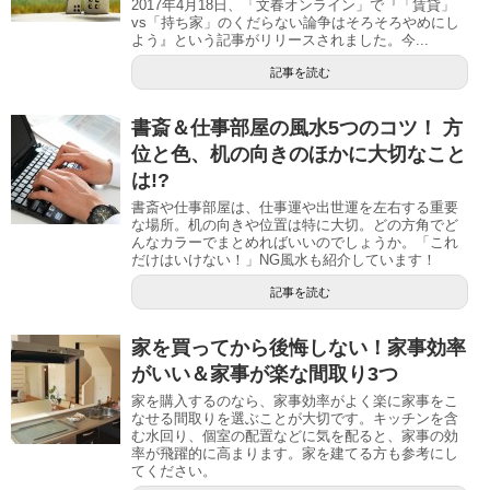
2017年4月18日、「文春オンライン」で『「賃貸」
vs「持ち家」のくだらない論争はそろそろやめにし
よう』という記事がリリースされました。今...
記事を読む
書斎＆仕事部屋の風水5つのコツ！ 方
位と色、机の向きのほかに大切なこと
は!?
書斎や仕事部屋は、仕事運や出世運を左右する重要
な場所。机の向きや位置は特に大切。どの方角でど
んなカラーでまとめればいいのでしょうか。「これ
だけはいけない！」NG風水も紹介しています！
記事を読む
家を買ってから後悔しない！家事効率
がいい＆家事が楽な間取り3つ
家を購入するのなら、家事効率がよく楽に家事をこ
なせる間取りを選ぶことが大切です。キッチンを含
む水回り、個室の配置などに気を配ると、家事の効
率が飛躍的に高まります。家を建てる方も参考にし
てください。