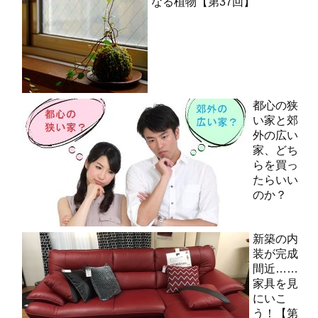
なる植物【第37回】
都心の狭
い家と郊
外の広い
家、どち
らを買っ
たらいい
のか？
新築の内
装が完成
間近……
家具を見
にいこ
う！【第