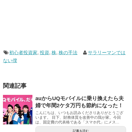
初心者投資家
,
投資
,
株
,
株の手法
サラリーマンでは
ない僕
関連記事
auからUQモバイルに乗り換えたら夫
婦で年間2ケタ万円も節約になった！
こんにちは、いつもお読みくださりありがとうござ
います。 目下、財務体質を改善中の我が家。今回
は、固定費の代表格である「スマホ代」にメス...
記事を読む