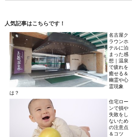
人気記事はこちらです！
名古屋ク
ラウンホ
テルに泊
まった感
想｜温泉
で疲れを
癒せる＆
幽霊や心
霊現象
は？
住宅ロー
ンで損や
失敗をし
ないため
の注意点
＆コツ