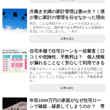
共働き夫婦の家計管理は妻or夫？｜僕
が妻に家計の管理を任せなかった理由
先日、こんな内容のネットニュースを読みました。
・女性Aさんは、婚約者である男性Bさんと結婚後の
生活について話し合った。 ・Aさ...
記事を読む
住宅本舗で住宅ローンを一括審査｜口
コミや危険性、手数料は？ 個人情報
が漏れることなく安心して利用できる
戸建てやマンションを購入するとき大きな問題にな
ることに一つは、「どの金融機関で住宅ローンを組
むか」ということではないでしょうか。不動産業者
か...
記事を読む
年収1000万円の家庭がなぜ住宅ロー
ンで破綻→破産してしまうのか？ 専