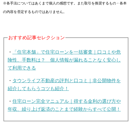
※各手法についてはあくまで個人の感想です。また取引を推奨するもの・各本
の内容を否定するものではありません。
おすすめ記事セレクション
・
「住宅本舗」で住宅ローンを一括審査｜口コミや危
険性、手数料は？ 個人情報が漏れることなく安心し
て利用できる
・
タウンライフ不動産の評判と口コミ｜非公開物件を
紹介してもらうコツも紹介！
・
住宅ローン完全マニュアル｜得する金利の選び方や
年収、繰り上げ返済のことまで経験からすべて公開！