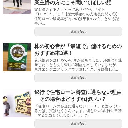
業主婦の方にこそ聞いてほしい話
家を購入する人にとってありがたいサイト
「HOME’S」に「【元大手銀行の支店長に聞く①】
住宅ローン破綻率が高いのは年収○○○？」という記
事が...
記事を読む
株の初心者が「最短で」儲けるための
おすすめ本3選！
株式投資をはじめて9ヶ月が経ちました。序盤は15連
勝したこともあり管理の利益を出していましたが、
東洋エンジニアリングで大敗したことが影響しほ...
記事を読む
銀行で住宅ローン審査に通らない理由
｜その場合はどうすればいい？
「住宅ローンの審査に通らない……！」と困ってい
る方は、実はたくさんいます。僕も3つの銀行に申請
して2つにはじかれましたし、こ...
記事を読む