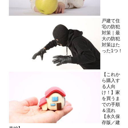
戸建て住
宅の防犯
対策｜最
大の防犯
対策はた
った1つ！
【これか
ら購入す
る人向
け！】家
を買うま
での手順
＆流れ
【永久保
存版／建