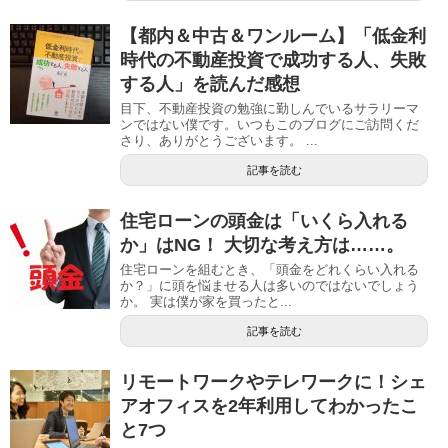
【都内＆中古＆ワンルーム】「低金利
時代の不動産投資で成功する人、失敗
する人」を読んだ感想
目下、不動産投資の勉強に勤しんでいるサラリーマ
ンではない僕です。いつもこのブログにご訪問くだ
さり、ありがとうございます。 ...
記事を読む
住宅ローンの頭金は「いくら入れる
か」はNG！ 大切な考え方は……。
住宅ローンを組むとき、「頭金をどれくらい入れる
か？」に頭を悩ませる人は多いのではないでしょう
か。 実は僕が家を買ったと...
記事を読む
リモートワークやテレワークに！シェ
アオフィスを2年利用してわかったこ
と7つ