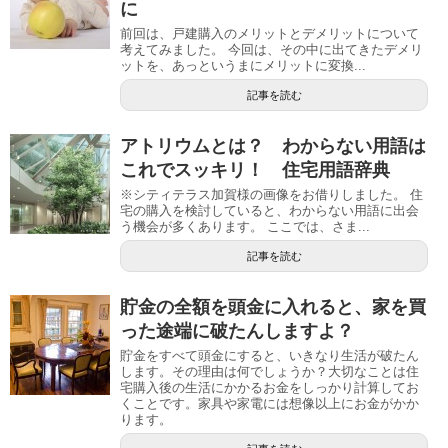
に
前回は、戸建購入のメリットとデメリットについて
考えてみました。 今回は、その中に出てきたデメリ
ットを、あっというまにメリットに変換...
記事を読む
アトリウムとは？ わからない用語は
これでスッキリ！ 住宅用語辞典
※シティテラス加賀様の画像をお借りしました。 住
宅の購入を検討していると、わからない用語に出会
う機会が多くあります。 ここでは、さま...
記事を読む
貯金の全額を頭金に入れると、家を買
った途端に破たんしますよ？
貯金をすべて頭金にすると、いきなり生活が破たん
します。その理由は何でしょうか？大切なことは住
宅購入後の生活にかかるお金をしっかり計算してお
くことです。家具や家電には想像以上にお金がかか
ります。