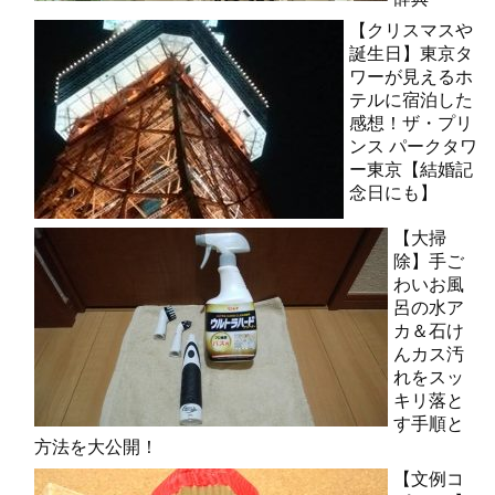
【クリスマスや
誕生日】東京タ
ワーが見えるホ
テルに宿泊した
感想！ザ・プリ
ンス パークタワ
ー東京【結婚記
念日にも】
【大掃
除】手ご
わいお風
呂の水ア
カ＆石け
んカス汚
れをスッ
キリ落と
す手順と
方法を大公開！
【文例コ