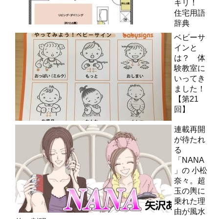
キリ！
住宅用語
辞典
ベビーサ
インと
は？ 体
験教室に
いってき
ました！
【第21
回】
連載再開
が待たれ
る
「NANA
」の 小松
奈々。超
玉の輿に
乗れた理
由が風水