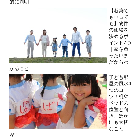
的に判明
【新築で
も中古で
も】物件
の価格を
決めるポ
イント7つ
｜家を買
ったいま
だからわ
かること
子ども部
屋の風水4
つのコ
ツ！机や
ベッドの
位置と向
き、ほか
にも大切
なこと
が！