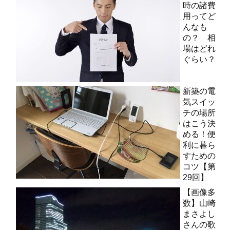
時の諸費
用ってど
んなも
の？ 相
場はどれ
ぐらい？
新築の電
気スイッ
チの場所
はこう決
める！便
利に暮ら
すための
コツ【第
29回】
【画像多
数】山崎
まさよし
さんの歌