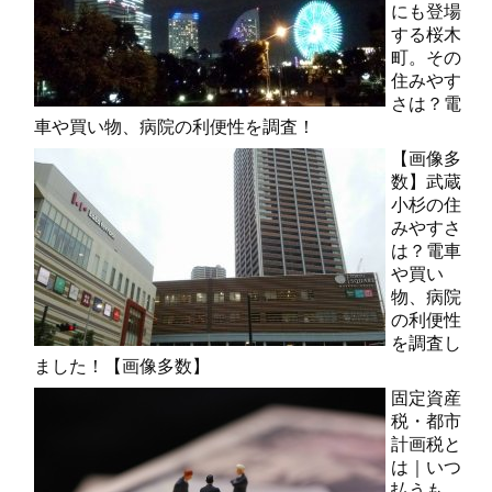
にも登場
する桜木
町。その
住みやす
さは？電
車や買い物、病院の利便性を調査！
【画像多
数】武蔵
小杉の住
みやすさ
は？電車
や買い
物、病院
の利便性
を調査し
ました！【画像多数】
固定資産
税・都市
計画税と
は｜いつ
払うも