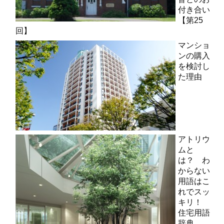
付き合い
【第25
回】
マンショ
ンの購入
を検討し
た理由
アトリウ
ムと
は？ わ
からない
用語はこ
れでスッ
キリ！
住宅用語
辞典