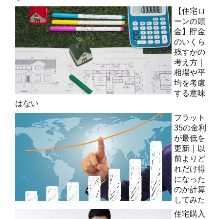
【住宅ロ
ーンの頭
金】貯金
のいくら
残すかの
考え方｜
相場や平
均を考慮
する意味
はない
フラット
35の金利
が最低を
更新｜以
前よりど
れだけ得
になった
のか計算
してみた
住宅購入