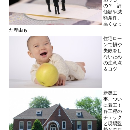
の？ 評
価額や減
額条件、
高くなっ
た理由も
住宅ロー
ンで損や
失敗をし
ないため
の注意点
＆コツ
新築工
事、つい
に着工！
各工程の
チェック
と現場監
督とのお