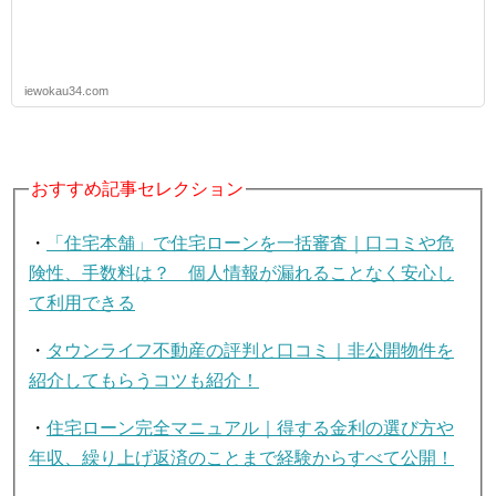
iewokau34.com
おすすめ記事セレクション
・
「住宅本舗」で住宅ローンを一括審査｜口コミや危
険性、手数料は？ 個人情報が漏れることなく安心し
て利用できる
・
タウンライフ不動産の評判と口コミ｜非公開物件を
紹介してもらうコツも紹介！
・
住宅ローン完全マニュアル｜得する金利の選び方や
年収、繰り上げ返済のことまで経験からすべて公開！