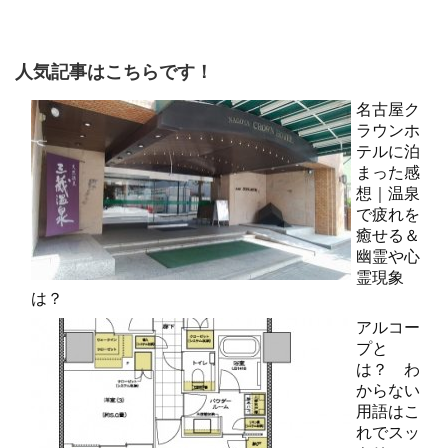
人気記事はこちらです！
名古屋ク
ラウンホ
テルに泊
まった感
想｜温泉
で疲れを
癒せる＆
幽霊や心
霊現象
は？
アルコー
プと
は？ わ
からない
用語はこ
れでスッ