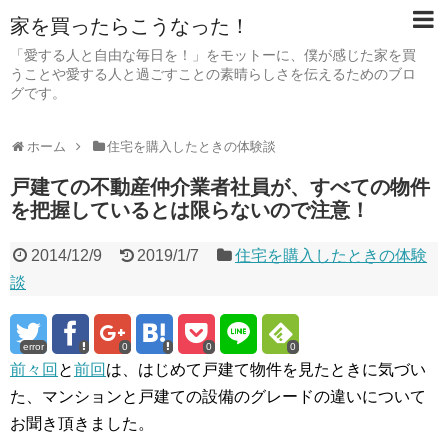
家を買ったらこうなった！
「愛する人と自由な毎日を！」をモットーに、僕が感じた家を買
うことや愛する人と過ごすことの素晴らしさを伝えるためのブロ
グです。
ホーム
住宅を購入したときの体験談
戸建ての不動産仲介業者社員が、すべての物件
を把握しているとは限らないので注意！
2014/12/9
2019/1/7
住宅を購入したときの体験
談
error
0
0
0
前々回
と
前回
は、はじめて戸建て物件を見たときに気づい
た、マンションと戸建ての設備のグレードの違いについて
お聞き頂きました。