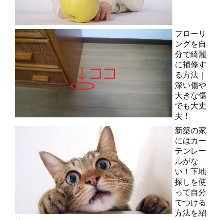
フローリ
ングを自
分で綺麗
に補修す
る方法｜
深い傷や
大きな傷
でも大丈
夫！
新築の家
にはカー
テンレー
ルがな
い！下地
探しを使
って自分
でつける
方法を紹