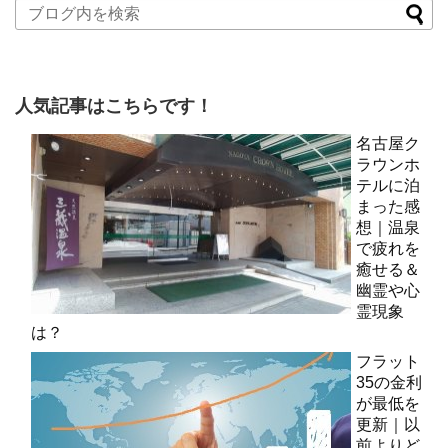
人気記事はこちらです！
名古屋ク
ラウンホ
テルに泊
まった感
想｜温泉
で疲れを
癒せる＆
幽霊や心
霊現象
は？
フラット
35の金利
が最低を
更新｜以
前よりど