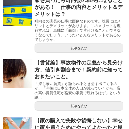
家を買ったら町内会の班長になること
がある！ 仕事の内容とメリット＆デ
メリットは？
町内会の班長の仕事は面倒なものです。班長にはメ
リットとデメリットがあります。このメリットを理
解すれば、単純に「面倒」で片付けることができな
くなるでしょう。いったいどんなメリットがあるの
でしょうか。
記事を読む
【賃貸編】事故物件の定義から見分け
方、値引き割合まで！契約前に知って
おきたいこと。
「持ち家vs賃貸」が語られるとき必ず出てくるの
が、「今後は日本全体の人口が減っていくから、質
の高い賃貸住宅が格安の家賃で現れるはず」という
説...
記事を読む
【家の購入で失敗や後悔しない】幸せ
に家を買うためにやってよかったと思