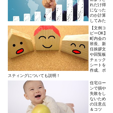
れだけ得
になった
のか計算
してみた
【文例コ
ピーOK】
町内会の
班長、新
任挨拶文
や回覧板
チェック
シートを
作成、ポ
スティングについても説明！
住宅ロー
ンで損や
失敗をし
ないため
の注意点
＆コツ