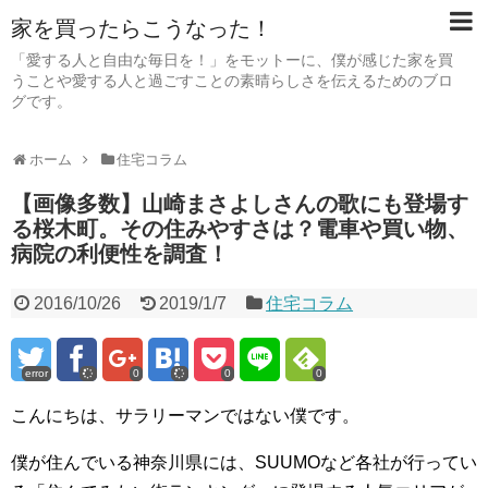
家を買ったらこうなった！
「愛する人と自由な毎日を！」をモットーに、僕が感じた家を買
うことや愛する人と過ごすことの素晴らしさを伝えるためのブロ
グです。
ホーム
住宅コラム
【画像多数】山崎まさよしさんの歌にも登場す
る桜木町。その住みやすさは？電車や買い物、
病院の利便性を調査！
2016/10/26
2019/1/7
住宅コラム
error
0
0
0
こんにちは、サラリーマンではない僕です。
僕が住んでいる神奈川県には、SUUMOなど各社が行ってい