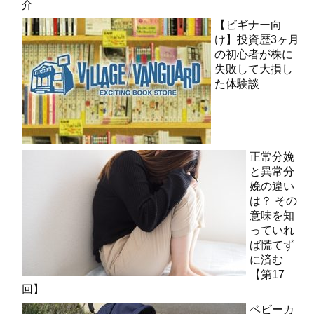
介
【ビギナー向
け】投資歴3ヶ月
の初心者が株に
失敗して大損し
た体験談
正常分娩
と異常分
娩の違い
は？ その
意味を知
っていれ
ば慌てず
に済む
【第17
回】
ベビーカ