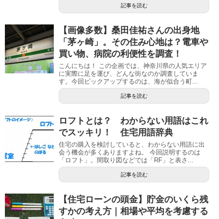
記事を読む
【画像多数】桑田佳祐さんの出身地
「茅ヶ崎」。その住み心地は？電車や
買い物、病院の利便性を調査！
こんにちは！ この企画では、神奈川県の人気エリア
に実際に足を運び、どんな街なのか調査していま
す。今回ピックアップするのは、海が似合う町...
記事を読む
ロフトとは？ わからない用語はこれ
でスッキリ！ 住宅用語辞典
住宅の購入を検討していると、わからない用語に出
会う機会が多くありますよね。 今回説明するのは
「ロフト」。間取り図などでは「RF」と表さ...
記事を読む
【住宅ローンの頭金】貯金のいくら残
すかの考え方｜相場や平均を考慮する