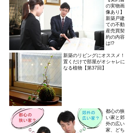
の実物画
像あり】
新築戸建
ての不動
産売買契
約の内容
は!?
新築のリビングにオススメ！
置くだけで部屋がオシャレに
なる植物【第37回】
都心の狭
い家と郊
外の広い
家、どち