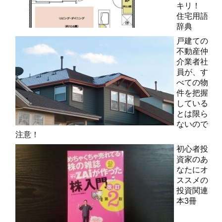
キリ！
住宅用語
辞典
戸建ての
不動産仲
介業者社
員が、す
べての物
件を把握
している
とは限ら
ないので
注意！
初心者投
資家のあ
なたにオ
ススメの
投資関連
本3冊