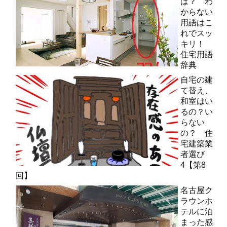
は？ わ
からない
用語はこ
れでスッ
キリ！
住宅用語
辞典
自宅の建
て替え、
和室はい
るの？い
らない
の？ 住
宅建築業
者選び
4【第8
回】
名古屋ク
ラウンホ
テルに泊
まった感