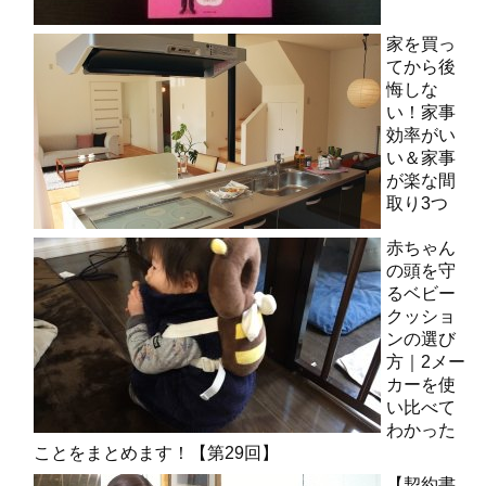
家を買っ
てから後
悔しな
い！家事
効率がい
い＆家事
が楽な間
取り3つ
赤ちゃん
の頭を守
るベビー
クッショ
ンの選び
方｜2メー
カーを使
い比べて
わかった
ことをまとめます！【第29回】
【契約書