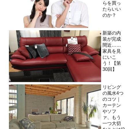
らを買っ
たらいい
のか？
新築の内
装が完成
間近……
家具を見
にいこ
う！【第
30回】
リビング
の風水4つ
のコツ｜
カーテン
やソフ
ァ、もう
一つ大切