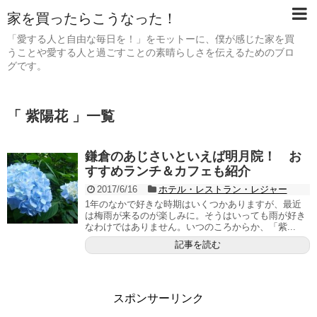
家を買ったらこうなった！
「愛する人と自由な毎日を！」をモットーに、僕が感じた家を買
うことや愛する人と過ごすことの素晴らしさを伝えるためのブロ
グです。
「 紫陽花 」一覧
鎌倉のあじさいといえば明月院！ お
すすめランチ＆カフェも紹介
2017/6/16
ホテル・レストラン・レジャー
1年のなかで好きな時期はいくつかありますが、最近
は梅雨が来るのが楽しみに。そうはいっても雨が好き
なわけではありません。いつのころからか、「紫...
記事を読む
スポンサーリンク