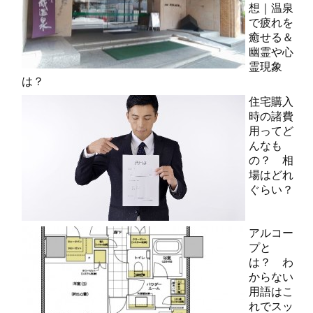
想｜温泉
で疲れを
癒せる＆
幽霊や心
霊現象
は？
住宅購入
時の諸費
用ってど
んなも
の？ 相
場はどれ
ぐらい？
アルコー
プと
は？ わ
からない
用語はこ
れでスッ